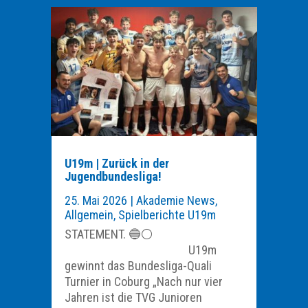
U19m | Zurück in der
Jugendbundesliga!
25. Mai 2026
|
Akademie News
,
Allgemein
,
Spielberichte U19m
STATEMENT. 🔵⚪️
U19m
gewinnt das Bundesliga-Quali
Turnier in Coburg „Nach nur vier
Jahren ist die TVG Junioren