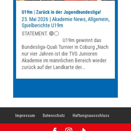
U19m | Zurück in der Jugendbundesliga!
25. Mai 2026
|
Akademie News
,
Allgemein
,
Spielberichte U19m
STATEMENT. 🔵⚪️
U19m gewinnt das
Bundesliga-Quali Turnier in Coburg „Nach
nur vier Jahren ist die TVG Junioren
Akademie im männlichen Bereich wieder
zurück auf der Landkarte der...
« Ältere Einträge
Impressum
Datenschutz
Haftungsausschluss