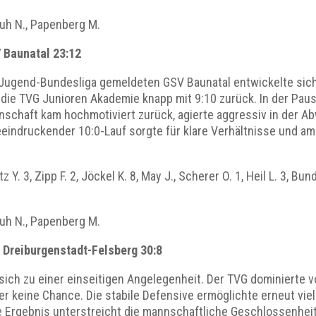
huh N., Papenberg M.
V Baunatal 23:12
 Jugend-Bundesliga gemeldeten GSV Baunatal entwickelte sich
 die TVG Junioren Akademie knapp mit 9:10 zurück. In der Paus
nschaft kam hochmotiviert zurück, agierte aggressiv in der Ab
eeindruckender 10:0-Lauf sorgte für klare Verhältnisse und a
z Y. 3, Zipp F. 2, Jöckel K. 8, May J., Scherer O. 1, Heil L. 3, B
huh N., Papenberg M.
G Dreiburgenstadt-Felsberg 30:8
 sich zu einer einseitigen Angelegenheit. Der TVG dominierte v
r keine Chance. Die stabile Defensive ermöglichte erneut viel
Ergebnis unterstreicht die mannschaftliche Geschlossenheit 