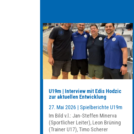
U19m | Interview mit Edis Hodzic
zur aktuellen Entwicklung
27. Mai 2026
|
Spielberichte U19m
Im Bild v.l.: Jan-Steffen Minerva
(Sportlicher Leiter), Leon Brüning
(Trainer U17), Timo Scherer