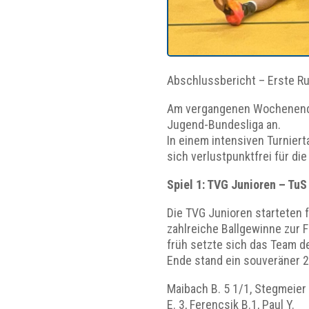
Abschlussbericht – Erste Ru
Am vergangenen Wochenende t
Jugend-Bundesliga an.
In einem intensiven Turniert
sich verlustpunktfrei für di
Spiel 1: TVG Junioren – TuS
Die TVG Junioren starteten f
zahlreiche Ballgewinne zur 
früh setzte sich das Team de
Ende stand ein souveräner 2
Maibach B. 5 1/1, Stegmeier L.
E. 3, Ferencsik B.1, Paul Y.