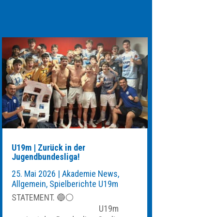
U19m | Zurück in der
Jugendbundesliga!
25. Mai 2026
|
Akademie News
,
Allgemein
,
Spielberichte U19m
STATEMENT. 🔵⚪️
U19m