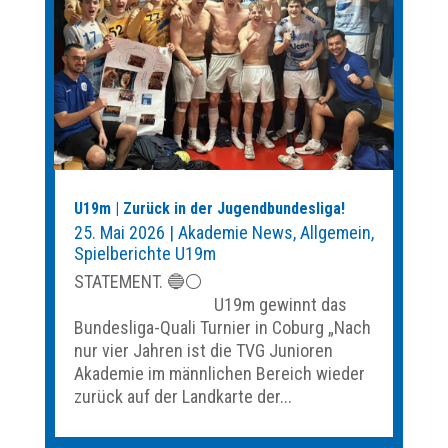
U19m | Zurück in der Jugendbundesliga!
25. Mai 2026
|
Akademie News
,
Allgemein
,
Spielberichte U19m
STATEMENT. 🔵⚪️
U19m gewinnt das
Bundesliga-Quali Turnier in Coburg „Nach
nur vier Jahren ist die TVG Junioren
Akademie im männlichen Bereich wieder
zurück auf der Landkarte der...